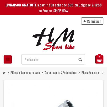
LIVRAISON GRATUITE
à partir d'un achat de
50€
en Belgique &
125€
en France.
SHOP NOW
.
Connexion
person
0
view_headline
search
Pièces détachées neuves
Carburateurs & Accessoires
Pipes Admission
P
chevron_right
chevron_right
chevron_right
chevron_right