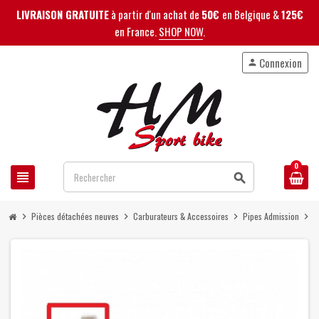
LIVRAISON GRATUITE
à partir d'un achat de
50€
en Belgique &
125€
en France.
SHOP NOW
.
Connexion
person
0
view_headline
search
Pièces détachées neuves
Carburateurs & Accessoires
Pipes Admission
P
chevron_right
chevron_right
chevron_right
chevron_right