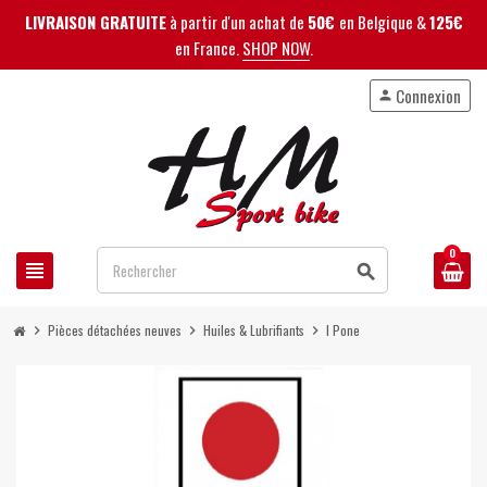
LIVRAISON GRATUITE
à partir d'un achat de
50€
en Belgique &
125€
en France.
SHOP NOW
.
Connexion
person
0
view_headline
search
Pièces détachées neuves
Huiles & Lubrifiants
I Pone
chevron_right
chevron_right
chevron_right