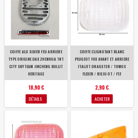
COIFFE ALU SILVER FEU ARRIERE
COIFFE CLIGNOTANT BLANC
TYPE ORIGINE DAX ZHENHUA TNT
PEUGEOT FOX AVANT ET ARRIERE
CITY SKYTEAM JINCHENG BULLIT
ITALJET DRAGSTER / TOMOS
HERITAGE
FLEXER / RIEJU OT / F12
18,90 €
2,90 €
DÉTAILS
ACHETER