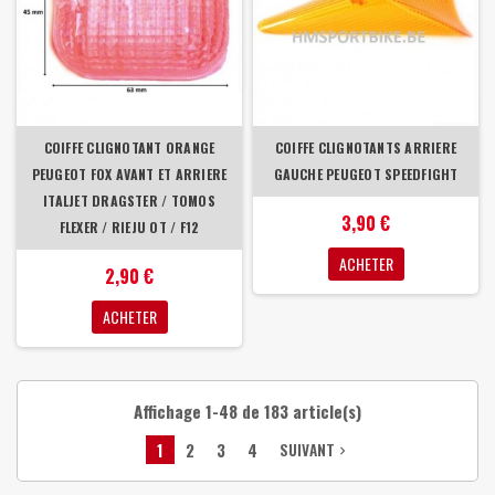
COIFFE CLIGNOTANT ORANGE
COIFFE CLIGNOTANTS ARRIERE
PEUGEOT FOX AVANT ET ARRIERE
GAUCHE PEUGEOT SPEEDFIGHT
ITALJET DRAGSTER / TOMOS
3,90 €
FLEXER / RIEJU OT / F12
ACHETER
2,90 €
ACHETER
Affichage 1-48 de 183 article(s)
1
2
3
4
SUIVANT
navigate_next