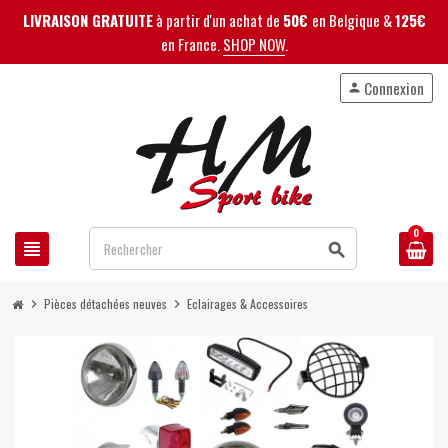
LIVRAISON GRATUITE
à partir d'un achat de
50€
en Belgique &
125€
en France.
SHOP NOW
.
Connexion
person
0
view_headline
search
Pièces détachées neuves
Eclairages & Accessoires
chevron_right
chevron_right